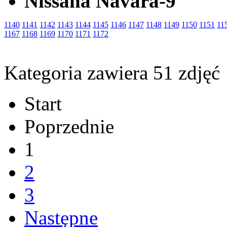
Nissana Navara-9
1140
1141
1142
1143
1144
1145
1146
1147
1148
1149
1150
1151
11
1167
1168
1169
1170
1171
1172
Kategoria zawiera 51 zdjęć
Start
Poprzednie
1
2
3
Następne