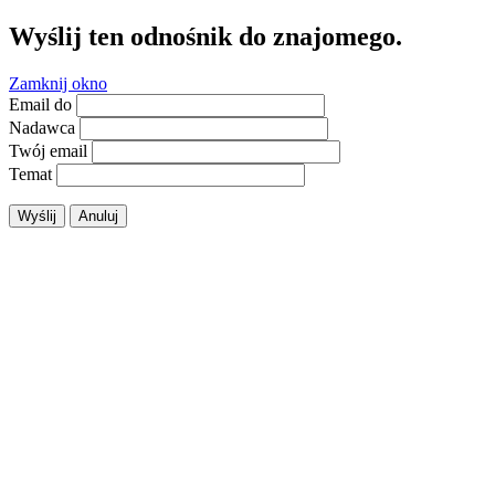
Wyślij ten odnośnik do znajomego.
Zamknij okno
Email do
Nadawca
Twój email
Temat
Wyślij
Anuluj