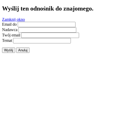
Wyślij ten odnośnik do znajomego.
Zamknij okno
Email do
Nadawca
Twój email
Temat
Wyślij
Anuluj