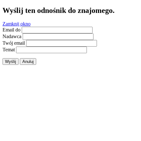
Wyślij ten odnośnik do znajomego.
Zamknij okno
Email do
Nadawca
Twój email
Temat
Wyślij
Anuluj