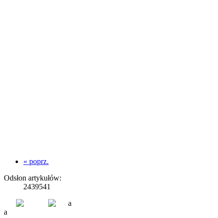
« poprz.
Odsłon artykułów:
2439541
a
a