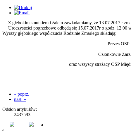
Z głębokim smutkiem i żalem zawiadamiamy,
że 13.07.2017 r zma
Uroczystości pogrzebowe odbędą się 15.07.2017r o godz. 12.00
w
Wyrazy głębokiego współczucia Rodzinie Zmarłego
składają:
Prezes OSP
Członkowie Zarząd
oraz wszyscy strażacy OSP Międzybrodzi
« poprz.
nast. »
Odsłon artykułów:
2437593
a
a