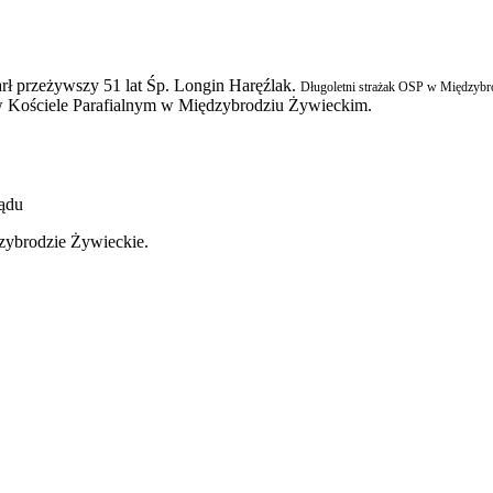
rł przeżywszy 51 lat
Śp. Longin Haręźlak.
Długoletni strażak OSP w Międzyb
 Kościele Parafialnym w Międzybrodziu Żywieckim.
u
e Żywieckie.