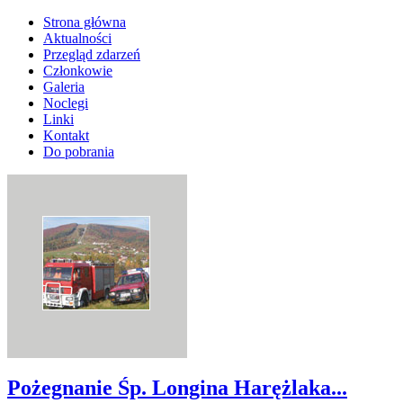
Strona główna
Aktualności
Przegląd zdarzeń
Członkowie
Galeria
Noclegi
Linki
Kontakt
Do pobrania
Pożegnanie Śp. Longina Harężlaka...