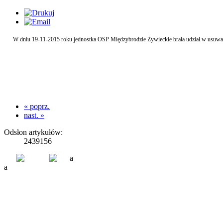
W dniu 19-11-2015 roku jednostka OSP Międzybrodzie Żywieckie brała udział w usuwaniu p
« poprz.
nast. »
Odsłon artykułów:
2439156
a
a