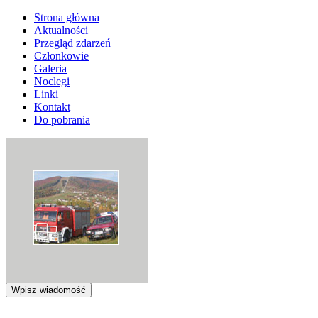
Strona główna
Aktualności
Przegląd zdarzeń
Członkowie
Galeria
Noclegi
Linki
Kontakt
Do pobrania
Wpisz wiadomość